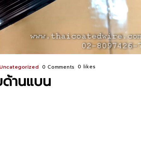
0
likes
0 Comments
Uncategorized
ด้านแบน