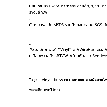
.
นิยมใช้ในงาน wire harness สายสัญญาณ สาย
รางปลั๊กไฟ
.
มีเอกสารสเปค MSDS รวมถึงผลทดสอบ SGS อัพ
..
..
..
#ลวดมัดสายไฟ #VinylTie #WireHarness 
เคลือบพลาสติก #TCW #ไทยหุ้มลวด See les
Tags:
Vinyl Tie
,
Wire Harness
,
ลวดมัดสายไ
พลาสติก
,
ลวดไร้สาร