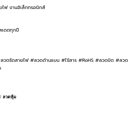
ไฟ งานอิเล็กทรอนิกส์
เดตทุกปี
#ลวดรัดสายไฟ #ลวดด้านแบน #ไร้สาร #RoHS #ลวดบิด #ลวด
s
ฟ
,
ลวดหุ้ม