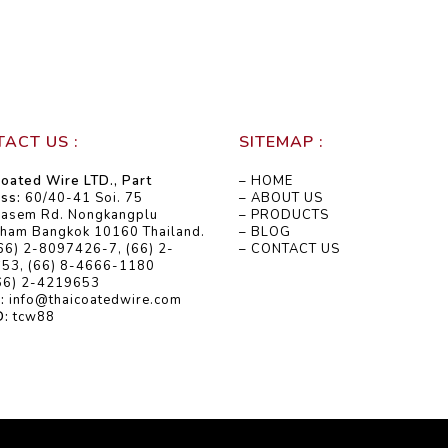
ACT US :
SITEMAP :
oated Wire LTD., Part
– HOME
ss:
60/40-41 Soi. 75
– ABOUT US
kasem Rd. Nongkangplu
– PRODUCTS
ham Bangkok 10160 Thailand.
– BLOG
66) 2-8097426-7, (66) 2-
– CONTACT US
53, (66) 8-4666-1180
66) 2-4219653
:
info@thaicoatedwire.com
D:
tcw88