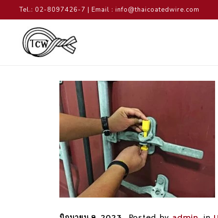
Tel.: 02-8097426-7 | Email : info@thaicoatedwire.com
Posted by
in
มิถุนายน 8, 2023
admin