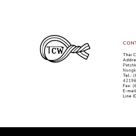
CONT
Thai C
Addre
Petch
Nongk
Tel.:
(
42196
Fax:
(
E-mail
Line I