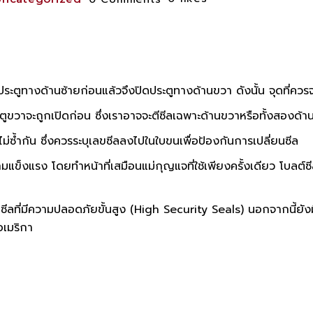
ดประตูทางด้านซ้ายก่อนแล้วจึงปิดประตูทางด้านขวา ดังนั้น จุดที่ควร
ตูขวาจะถูกเปิดก่อน ซึ่งเราอาจจะตีซีลเฉพาะด้านขวาหรือทั้งสองด้าน
ม่ซ้ำกัน ซึ่งควรระบุเลขซีลลงไปในใบขนเพื่อป้องกันการเปลี่ยนซีล
แข็งแรง โดยทำหน้าที่เสมือนแม่กุญแจที่ใช้เพียงครั้งเดียว โบลต์ซีล
ซีลที่มีความปลอดภัยขั้นสูง (High Security Seals) นอกจากนี้ยังม
อเมริกา