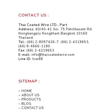
CONTACT US :
Thai Coated Wire LTD., Part
Address:
60/40-41 Soi. 75 Petchkasem Rd.
Nongkangplu Nongkham Bangkok 10160
Thailand.
Tel.:
(66) 2-8097426-7, (66) 2-4219653,
(66) 8-4666-1180
Fax:
(66) 2-4219653
E-mail:
info@thaicoatedwire.com
Line ID:
tcw88
SITEMAP :
– HOME
– ABOUT US
– PRODUCTS
– BLOG
– CONTACT US