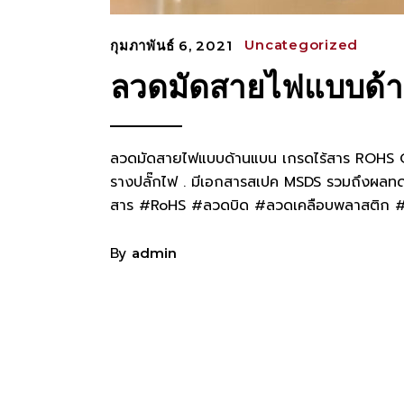
Uncategorized
กุมภาพันธ์ 6, 2021
ลวดมัดสายไฟแบบด้
ลวดมัดสายไฟแบบด้านแบน เกรดไร้สาร ROHS C
รางปลั๊กไฟ . มีเอกสารสเปค MSDS รวมถึงผลท
สาร #RoHS #ลวดบิด #ลวดเคลือบพลาสติก 
By
admin