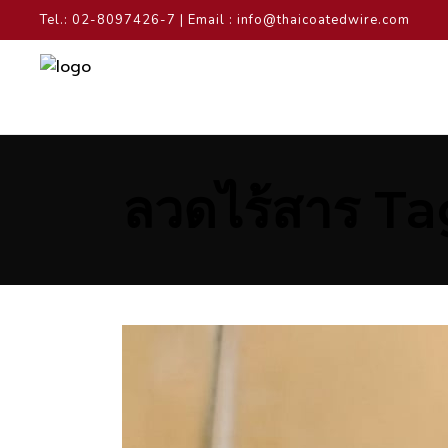
Tel.: 02-8097426-7 | Email : info@thaicoatedwire.com
ลวดไร้สาร Ta