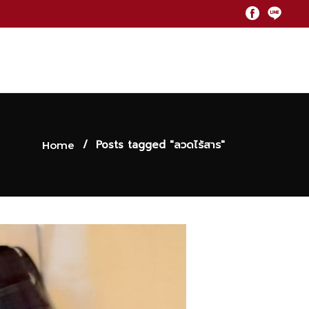
/
Posts tagged "ลวดไร้สาร"
Home