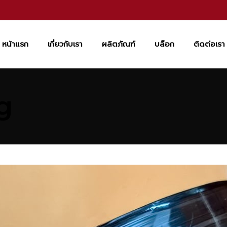
หน้าแรก
เกี่ยวกับเรา
ผลิตภัณฑ์
บล็อก
ติดต่อเรา
g