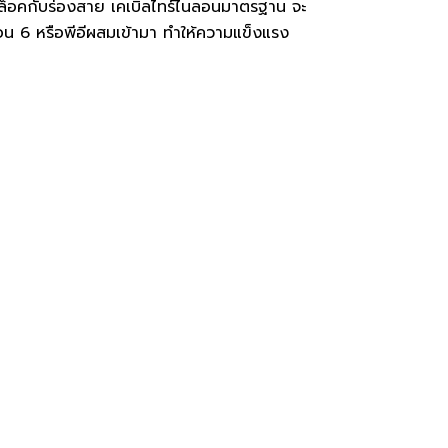
์ที่ล็อคกับร่องสาย เคเบิ้ลไทร์ไนลอนมาตรฐาน จะ
อน 6 หรือพีอีผสมเข้ามา ทำให้ความแข็งแรง