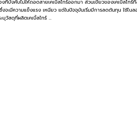
ฟืองที่บังคับไม่ให้ถอดสายเคเบิ้ลไทร์ออกมา ส่วนเขี้ยวของเคเบิ้ลไทร
จะมีความแข็งแรง เหนียว แต่ในปัจจุบันเริ่มมีการลดต้นทุน ใช้ไนล
ัสดุที่ผลิตเคเบิ้ลไทร์