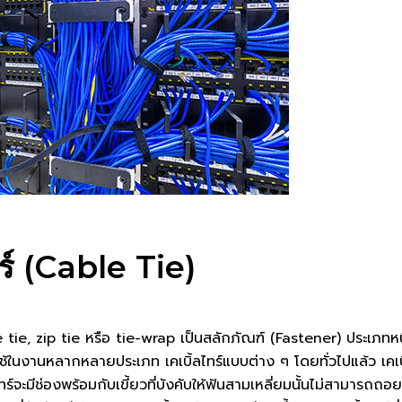
ทร์ (Cable Tie)
อ hose tie, zip tie หรือ tie-wrap เป็นสลักภัณฑ์ (Fastener) ประ
ใช้ในงานหลากหลายประเภท เคเบิ้ลไทร์แบบต่าง ๆ โดยทั่วไปแล้ว เคเบิ
์จะมีช่องพร้อมกับเขี้ยวที่บังคับให้ฟันสามเหลี่ยมนั้นไม่สามารถถอ