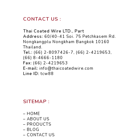
CONTACT US :
Thai Coated Wire LTD., Part
Address:
60/40-41 Soi. 75 Petchkasem Rd.
Nongkangplu Nongkham Bangkok 10160
Thailand.
Tel.:
(66) 2-8097426-7, (66) 2-4219653,
(66) 8-4666-1180
Fax:
(66) 2-4219653
E-mail:
info@thaicoatedwire.com
Line ID:
tcw88
SITEMAP :
– HOME
– ABOUT US
– PRODUCTS
– BLOG
– CONTACT US