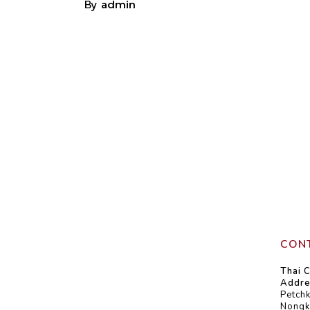
By
admin
CONT
Thai C
Addre
Petch
Nongk