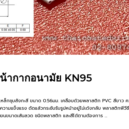
ำหน้ากากอนามัย KN95
็กชุบสังกะสี ขนาด 0.56มม. เคลือบด้วยพลาสติก PVC สีขาว ค
ีความแข็งแรง ดัดแล้วกระชับรับรูปหน้าอยู่ไม่เด้งกลับ พลาสติกพีวีซ
เปลี่ยนขนาดเส้นลวด ชนิดพลาสติก และสีได้ตามต้องการ