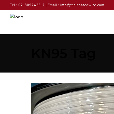
Tel.: 02-8097426-7 | Email : info@thaicoatedwire.com
KN95 Tag