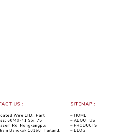
ACT US :
SITEMAP :
oated Wire LTD., Part
– HOME
ss:
60/40-41 Soi. 75
– ABOUT US
kasem Rd. Nongkangplu
– PRODUCTS
ham Bangkok 10160 Thailand.
– BLOG