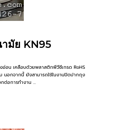
อนามัย KN95
อ่อน เคลือบด้วยพลาสติกพีวีซีเกรด RoHS
็บ นอกจากนี้ ยังสามารถใช้ในงานปิดปากถุง
ะดวกต่อการทำงาน