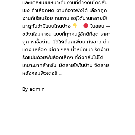
และแต่ละแบบเหมาะกับงานที่ต่างกันโดยสิ้น
เชิง ถ้าเลือกผิด งานก็อาจพังได้ เลือกถูก
งานก็เรียบร้อย ทนทาน อยู่ได้นานหลายปี!
มาดูกันว่ามีแบบไหนบ้าง
ไนลอน —
ขวัญใจมหาชน แบบที่ทุกคนรู้จักดีที่สุด ราคา
ถูก หาซื้อง่าย มีสีให้เลือกเพียบ ทั้งขาว ดำ
แดง เหลือง เขียว ฯลฯ น้ำหนักเบา รัดง่าย
รัดแน่นด้วยฟันล็อกเล็กๆ ที่ดึงกลับไม่ได้
เหมาะมากสำหรับ: มัดสายไฟในบ้าน จัดสาย
หลังคอมพิวเตอร์
By
admin