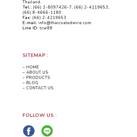
Thailand.
Tel.:
(66) 2-8097426-7, (66) 2-4219653,
(66) 8-4666-1180
Fax:
(66) 2-4219653
E-mail:
info@thaicoatedwire.com
Line ID:
tcw88
SITEMAP :
– HOME
– ABOUT US
– PRODUCTS
– BLOG
– CONTACT US
FOLLOW US :