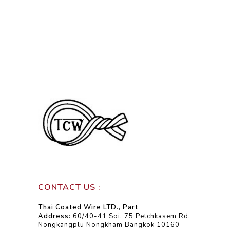
CONTACT US :
Thai Coated Wire LTD., Part
Address:
60/40-41 Soi. 75 Petchkasem Rd.
Nongkangplu Nongkham Bangkok 10160