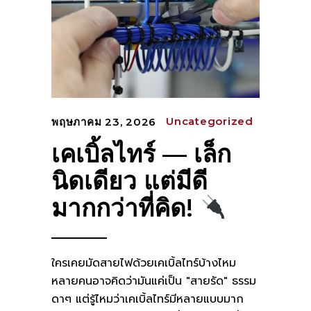
Uncategorized
พฤษภาคม 23, 2026
เคเบิ้ลไทร์ — เล็ก
นิดเดียว แต่มีดี
มากกว่าที่คิด!
ใครเคยมัดสายไฟด้วยเคเบิ้ลไทร์บ้างไหม
หลายคนอาจคิดว่ามันแค่เป็น "สายรัด" ธรรม
ดาๆ แต่รู้ไหมว่าเคเบิ้ลไทร์มีหลายแบบมาก