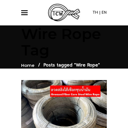
TH
|
EN
Wire Rope
Tag
/
Posts tagged "Wire Rope"
Home