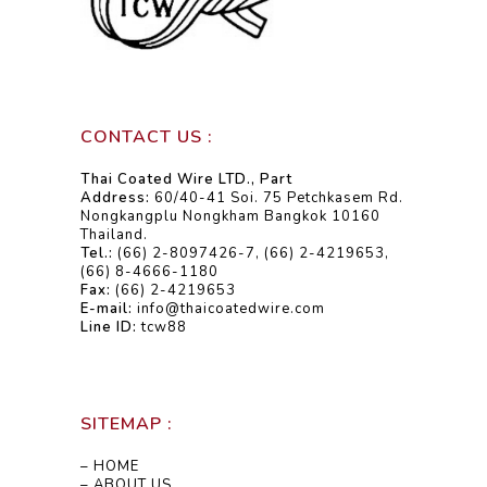
CONTACT US :
Thai Coated Wire LTD., Part
Address:
60/40-41 Soi. 75 Petchkasem Rd.
Nongkangplu Nongkham Bangkok 10160
Thailand.
Tel.:
(66) 2-8097426-7, (66) 2-4219653,
(66) 8-4666-1180
Fax:
(66) 2-4219653
E-mail:
info@thaicoatedwire.com
Line ID:
tcw88
SITEMAP :
– HOME
– ABOUT US