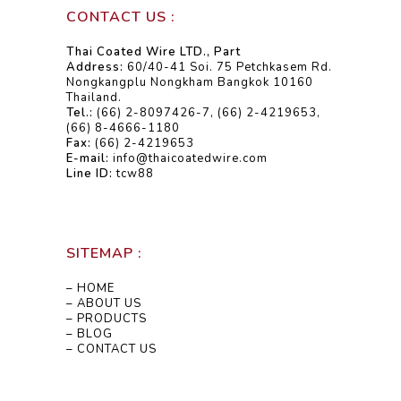
CONTACT US :
Thai Coated Wire LTD., Part
Address:
60/40-41 Soi. 75 Petchkasem Rd.
Nongkangplu Nongkham Bangkok 10160
Thailand.
Tel.:
(66) 2-8097426-7, (66) 2-4219653,
(66) 8-4666-1180
Fax:
(66) 2-4219653
E-mail:
info@thaicoatedwire.com
Line ID:
tcw88
SITEMAP :
– HOME
– ABOUT US
– PRODUCTS
– BLOG
– CONTACT US