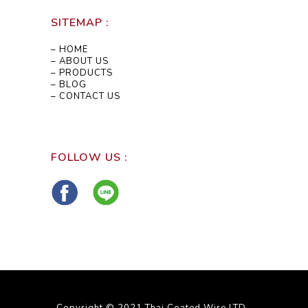
SITEMAP :
– HOME
– ABOUT US
– PRODUCTS
– BLOG
– CONTACT US
FOLLOW US :
Copyright © 2021 Thai Coated Wire LTD.,