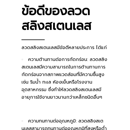
ข้อดีของลวด
สลิงสเตนเลส
ลวดสลิงสเตนเลสมีข้อดีหลายประการ ได้แก่
ความต้านทานต่อการกัดกร่อน: ลวดสลิง
สเตนเลสมีความสามารถในการต้านทานการ
กัดกร่อนจากสภาพแวดล้อมที่มีความชื้นสูง
เช่น ริมน้ำ ทะเล ห้องเย็นหรือโรงงาน
อุตสาหกรรม ซึ่งทำให้ลวดสลิงสเตนเลสมี
อายุการใช้งานยาวนานกว่าเหล็กชนิดอื่นๆ
ความทนทานต่ออุณหภูมิ: ลวดสลิงสเต
นเลสสามารถทนทานต่ออุณหภูมิที่สูงหรือต่ำ