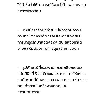
ได้ดี ซึ่งทำให้สามารถใช้งานได้ในหลากหลาย
สภาพแวดล้อม
การบำรุงรักษาง่าย: เนื่องจากมีความ
ต้านทานต่อการกัดกร่อนและการเกิดสนิม
การบำรุงรักษาลวดสลิงสเตนเลสจึงทำได้
ง่ายและไม่ต้องการการดูแลรักษาบ่อยๆ
รูปลักษณ์ที่สวยงาม: ลวดสลิงสเตนเล
สมักมีผิวที่เรียบเนียนและเงางาม ทำให้เหมาะ
สมกับงานที่ต้องการความสวยงาม เช่น งาน
ตกแต่งภายในหรืองานออกแบบ
สถาปัตยกรรม