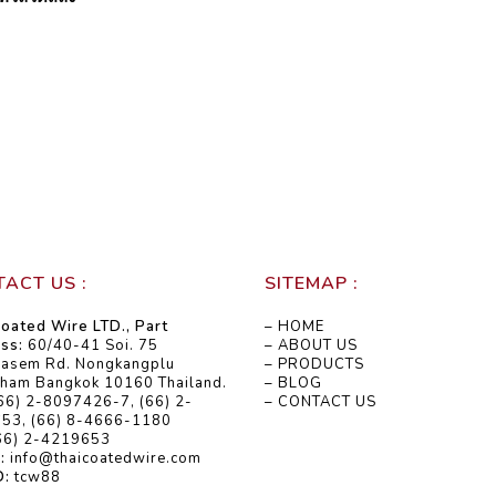
ACT US :
SITEMAP :
oated Wire LTD., Part
– HOME
ss:
60/40-41 Soi. 75
– ABOUT US
kasem Rd. Nongkangplu
– PRODUCTS
ham Bangkok 10160 Thailand.
– BLOG
66) 2-8097426-7, (66) 2-
– CONTACT US
53, (66) 8-4666-1180
66) 2-4219653
:
info@thaicoatedwire.com
D:
tcw88