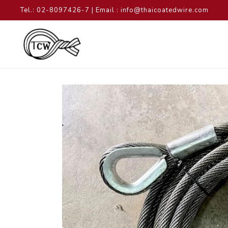
Tel.: 02-8097426-7 | Email : info@thaicoatedwire.com