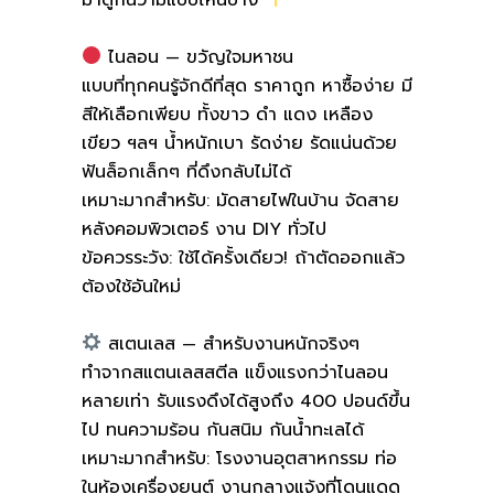
ไนลอน — ขวัญใจมหาชน
แบบที่ทุกคนรู้จักดีที่สุด ราคาถูก หาซื้อง่าย มี
สีให้เลือกเพียบ ทั้งขาว ดำ แดง เหลือง
เขียว ฯลฯ น้ำหนักเบา รัดง่าย รัดแน่นด้วย
ฟันล็อกเล็กๆ ที่ดึงกลับไม่ได้
เหมาะมากสำหรับ: มัดสายไฟในบ้าน จัดสาย
หลังคอมพิวเตอร์ งาน DIY ทั่วไป
ข้อควรระวัง: ใช้ได้ครั้งเดียว! ถ้าตัดออกแล้ว
ต้องใช้อันใหม่
สเตนเลส — สำหรับงานหนักจริงๆ
ทำจากสแตนเลสสตีล แข็งแรงกว่าไนลอน
หลายเท่า รับแรงดึงได้สูงถึง 400 ปอนด์ขึ้น
ไป ทนความร้อน กันสนิม กันน้ำทะเลได้
เหมาะมากสำหรับ: โรงงานอุตสาหกรรม ท่อ
ในห้องเครื่องยนต์ งานกลางแจ้งที่โดนแดด