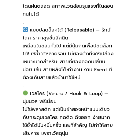
โดนฝนตลอด สภาพแวดล้อมรุนแรงที่ไนลอน
ทนไม่ได้
.
แบบปลดล็อคได้ (Releasable) — รักษ์
โลก ราคาสูงขึ้นอีกนิด
เหมือนไนลอนทั่วไป แต่มีปุ่มกดเพื่อปลดล็อก
ได้! ใช้ซ้ำได้หลายรอบ ไม่ต้องตัดทิ้งให้เปลือง
เหมาะมากสำหรับ: สายที่ต้องถอดเปลี่ยน
บ่อย เช่น สายหลังโต๊ะทำงาน งาน Event ที่
ต้องเก็บสายแล้วนำมาใช้ใหม่
.
เวลโคร (Velcro / Hook & Loop) —
นุ่มนวล พรีเมี่ยม
ไม่ใช่พลาสติก แต่เป็นผ้าสองหน้าแบบเดียว
กับกระดุมเวลโคร กดติด ดึงออก ง่ายมาก
ใช้ซ้ำได้นับหมื่นครั้ง และที่สำคัญ ไม่ทำให้สาย
เสียหาย เพราะวัสดุนุ่ม