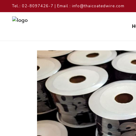
Tel.: 02-8097426-7 | Email : info@thaicoatedwire.com
H