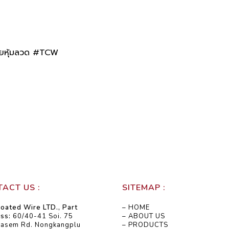
ยหุ้มลวด #TCW
ACT US :
SITEMAP :
oated Wire LTD., Part
– HOME
ss:
60/40-41 Soi. 75
– ABOUT US
kasem Rd. Nongkangplu
– PRODUCTS