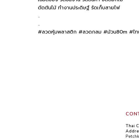
ดัดต้นไม้ ทำงานประดิษฐ์ รัดเก็บสายไฟ
..
..
#ลวดหุ้มพลาสติก #ลวดกลม #ม้วน80m #ไท
CONT
Thai C
Addre
Petch